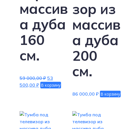
массив
зор из
а дуба
массив
160
а дуба
см.
200
см.
Первоначальная
59 000,00
₽
53
Текущая
цена
500,00
₽
В корзину
цена:
составляла
86 000,00
₽
В корзину
53
59
500,00 ₽.
000,00 ₽.