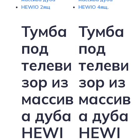
Тумба
Тумба
под
под
телеви
телеви
зор из
зор из
массив
массив
а дуба
а дуба
HEWI
HEWI