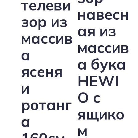
телеви
навесн
зор из
ая из
массив
массив
а
а бука
ясеня
HEWI
и
O с
ротанг
ящико
а
м