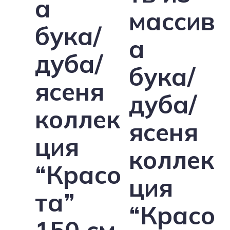
а
массив
бука/
а
дуба/
бука/
ясеня
дуба/
коллек
ясеня
ция
коллек
“Красо
ция
та”
“Красо
150 см