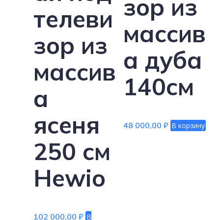
зор из
телеви
массив
зор из
а дуба
массив
140см
а
ясеня
48 000,00
₽
В корзину
250 см
Hewio
102 000,00
₽
В