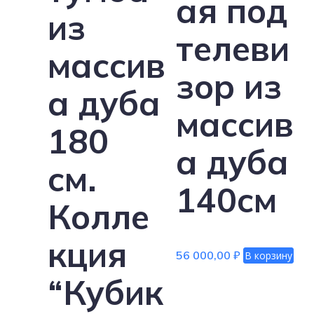
ая под
из
телеви
массив
зор из
а дуба
массив
180
а дуба
см.
140см
Колле
кция
56 000,00
₽
В корзину
“Кубик