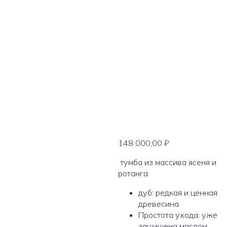
Буфет из массива
кавказского дуба Hewio Si
148 000,00
₽
тумба из массива ясеня и
ротанга
дуб: редкая и ценная
древесина
Простота ухода: уже
защищена маслом