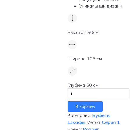
Уникальный дизайн
Высота
180см
Ширина
105 см
Глубина
50 см
Количество
товара
Буфет
В корзину
из
Категории:
Буфеты
,
массива
Шкафы
Метка:
Серия 1
кавказского
Бренд:
Ротанг
дуба