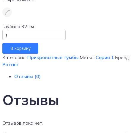
Глубина
32 см
Количество
товара
Прикроватная
В корзину
тумбочка
Категория:
Прикроватные тумбы
Метка:
Серия 1
Бренд:
из
Ротанг
бука
Отзывы (0)
Отзывы
Отзывов пока нет.