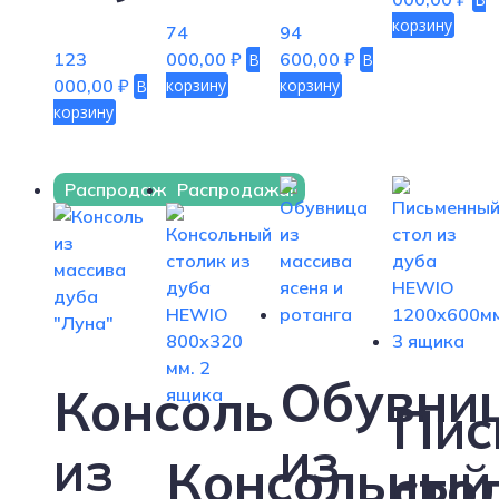
корзину
74
94
123
000,00
₽
600,00
₽
В
В
000,00
₽
корзину
корзину
В
корзину
Распродажа!
Распродажа!
Обувни
Консоль
Пис
из
из
Консольный
сто