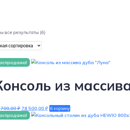
ы все результаты (6)
аспродажа!
Консоль из массив
Первоначальная
Текущая
 700,00
₽
78 500,00
₽
В корзину
цена
цена:
аспродажа!
составляла
78
84
500,00 ₽.