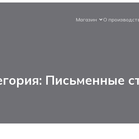
Магазин
О производст
егория: Письменные с