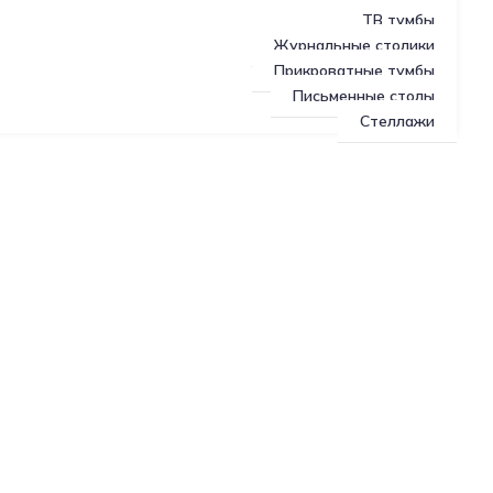
ТВ тумбы
Журнальные столики
Прикроватные тумбы
Письменные столы
Стеллажи
О производстве
Доставка
Контакты
Индивидуальные заказы