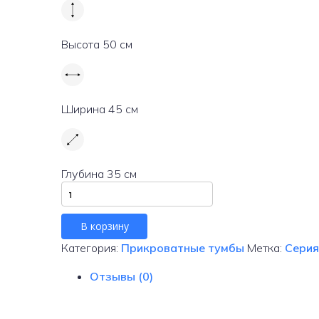
Высота
50 см
Ширина
45 см
Глубина
35 см
Количество
товара
Прикроватная
В корзину
тумбочка
Категория:
Прикроватные тумбы
Метка:
Серия
из
массива
Отзывы (0)
ясеня
и
ротанга