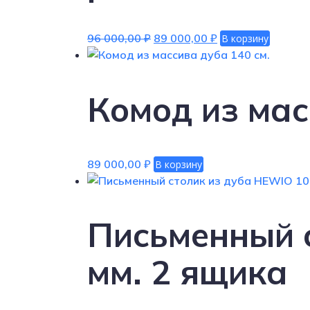
Первоначальная
Текущая
96 000,00
₽
89 000,00
₽
В корзину
цена
цена:
составляла
89
96
000,00 ₽.
Комод из мас
000,00 ₽.
89 000,00
₽
В корзину
Письменный 
мм. 2 ящика