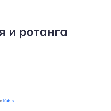
я и ротанга
nd
Kubio